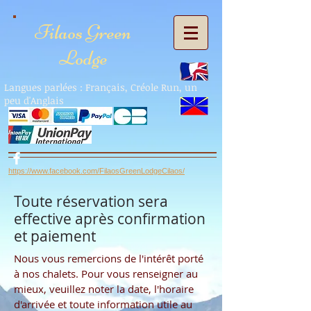
Filaos Green
Lodge
Langues parlées : Français, Créole Run, un
peu d'Anglais
https://www.facebook.com/FilaosGreenLodgeCilaos/
Toute réservation sera
effective après confirmation
et paiement
Nous vous remercions de l'intérêt porté
à nos chalets. Pour vous renseigner au
mieux, veuillez noter la date, l'horaire
d'arrivée et toute information utile au