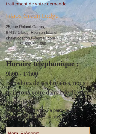
traitement de votre demande.
Filaos Green Lodge
25, rue Roland Garros,
97413 Cilaos, Réunion Island
chaletlocation.fl@gmail.com
Tél :
+262 692 522 650
Horaire téléphonique :
9h00 - 17h00
En dehors de ses horaires, nous
traiterons votre demande dès que
possible.
Horaire d'arrivée :
à partir de 14h
Horaire de départ :
au plus tard 10h