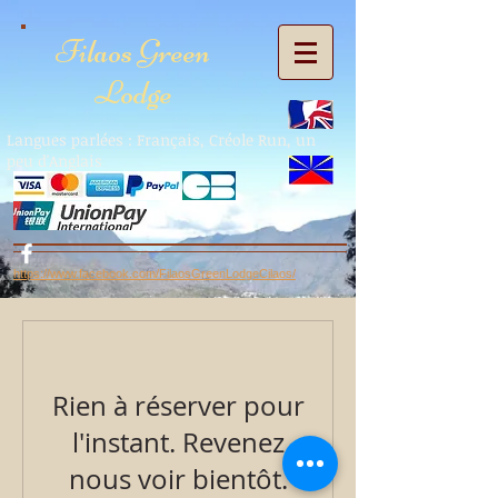
Filaos Green
Lodge
Langues parlées : Français, Créole Run, un
peu d'Anglais
https://www.facebook.com/FilaosGreenLodgeCilaos/
Rien à réserver pour
l'instant. Revenez
nous voir bientôt.