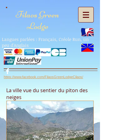
Filaos Green
Lodge
Langues parlées : Français, Créole Run, un
peu d'Anglais
https://www.facebook.com/FilaosGreenLodgeCilaos/
La ville vue du sentier du piton des
neiges