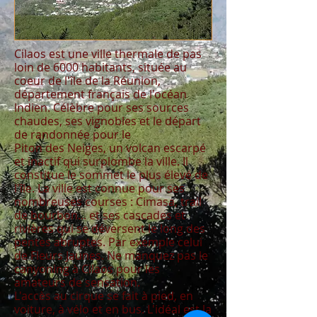
Cilaos est une ville thermale de pas
loin de 6000 habitants, située au
coeur de l'île de la Réunion,
département français de l'océan
Indien. Célèbre pour ses sources
chaudes, ses vignobles et le départ
de randonnée pour le
Piton des Neiges, un volcan escarpé
et inactif qui surplombe la ville. Il
constitue le sommet le plus élevé de
l'île. La ville est connue pour ses
nombreuses courses : Cimasa, trail
de bourbon... et ses cascades et
rivières qui se déversent le long des
pentes abruptes. Par exemple celui
de Fleurs Jaunes. Ne manquez pas le
canyoning à Cilaos pour les
amateurs de sensation.
L'accès au cirque se fait à pied, en
voiture, à vélo et en bus. L'idéal est la